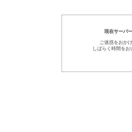
現在サーバ
ご迷惑をおか
しばらく時間をお