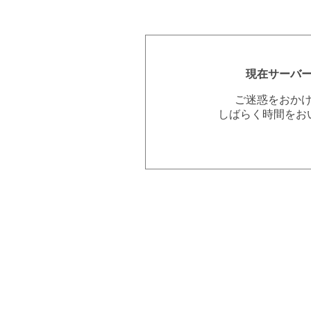
現在サーバ
ご迷惑をおか
しばらく時間をお