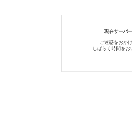
現在サーバ
ご迷惑をおか
しばらく時間をお