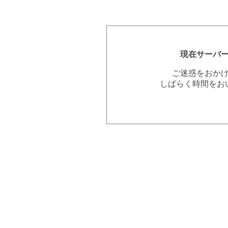
現在サーバ
ご迷惑をおか
しばらく時間をお