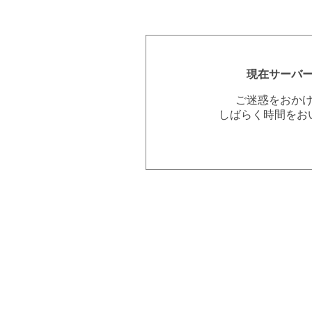
現在サーバ
ご迷惑をおか
しばらく時間をお