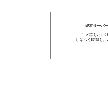
現在サーバ
ご迷惑をおか
しばらく時間をお