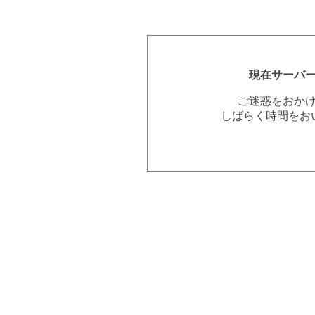
現在サーバ
ご迷惑をおか
しばらく時間をお