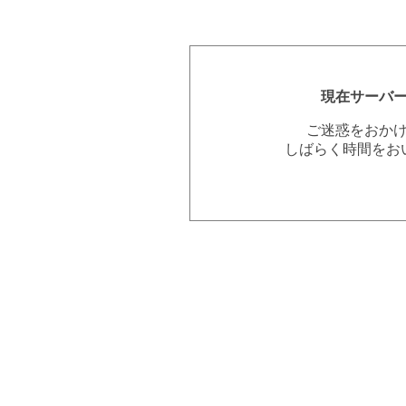
現在サーバ
ご迷惑をおか
しばらく時間をお