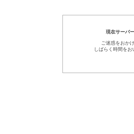
現在サーバ
ご迷惑をおか
しばらく時間をお