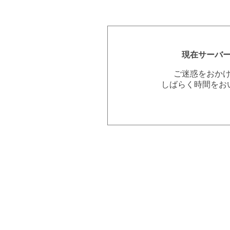
現在サーバ
ご迷惑をおか
しばらく時間をお