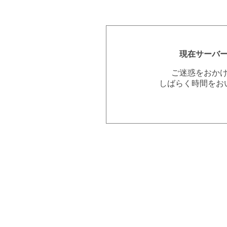
現在サーバ
ご迷惑をおか
しばらく時間をお