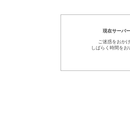
現在サーバ
ご迷惑をおか
しばらく時間をお