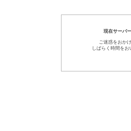
現在サーバ
ご迷惑をおか
しばらく時間をお