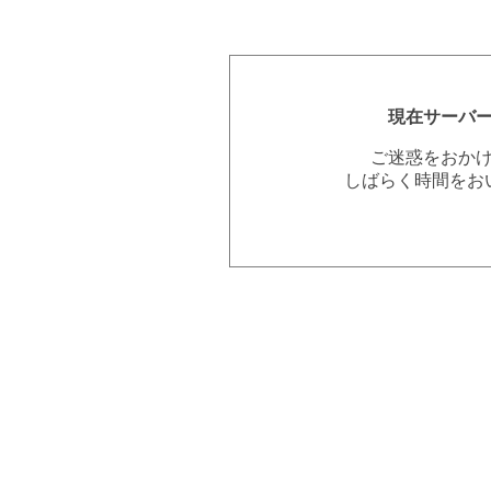
現在サーバ
ご迷惑をおか
しばらく時間をお