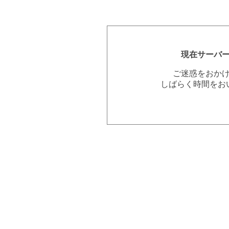
現在サーバ
ご迷惑をおか
しばらく時間をお