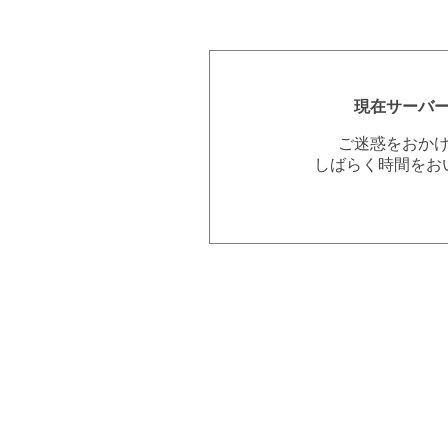
現在サーバ
ご迷惑をおか
しばらく時間をお