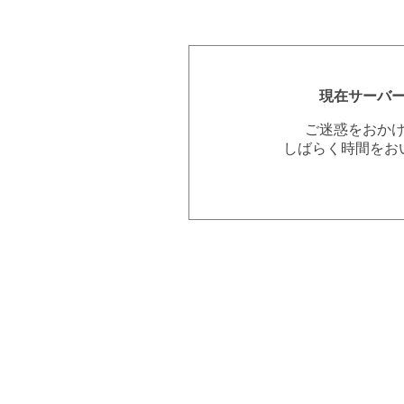
現在サーバ
ご迷惑をおか
しばらく時間をお