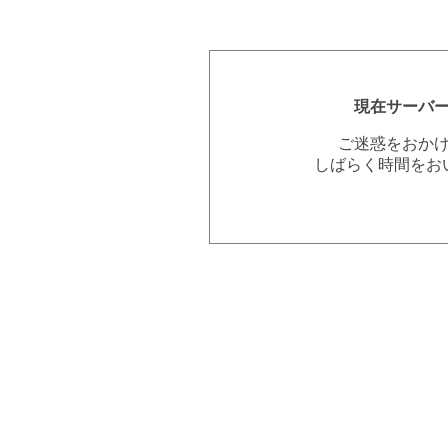
現在サーバ
ご迷惑をおか
しばらく時間をお