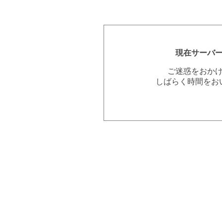
現在サーバ
ご迷惑をおか
しばらく時間をお