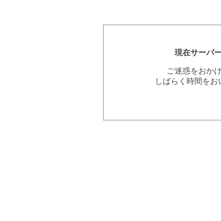
現在サーバ
ご迷惑をおか
しばらく時間をお