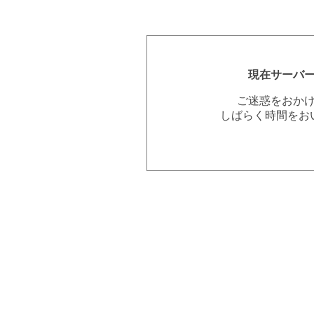
現在サーバ
ご迷惑をおか
しばらく時間をお