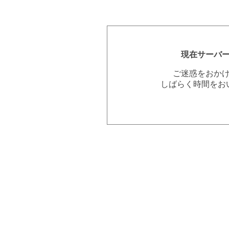
現在サーバ
ご迷惑をおか
しばらく時間をお