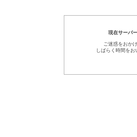
現在サーバ
ご迷惑をおか
しばらく時間をお