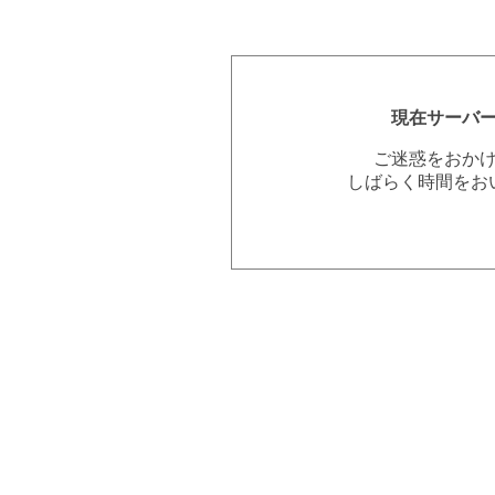
現在サーバ
ご迷惑をおか
しばらく時間をお