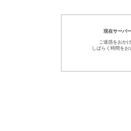
現在サーバ
ご迷惑をおか
しばらく時間をお