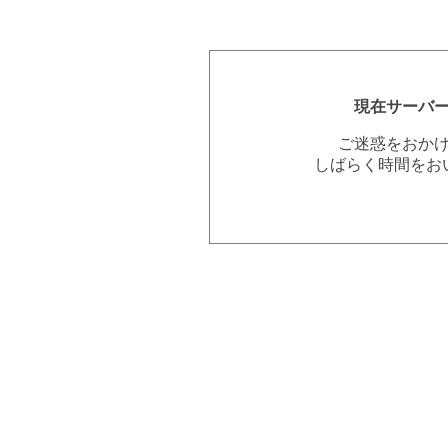
現在サーバ
ご迷惑をおか
しばらく時間をお