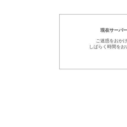
現在サーバ
ご迷惑をおか
しばらく時間をお