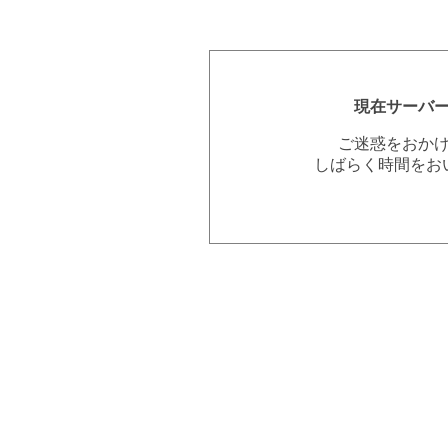
現在サーバ
ご迷惑をおか
しばらく時間をお