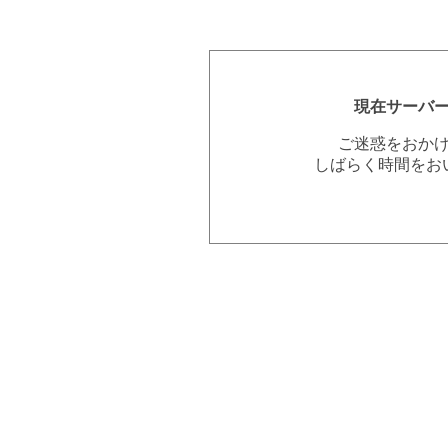
現在サーバ
ご迷惑をおか
しばらく時間をお