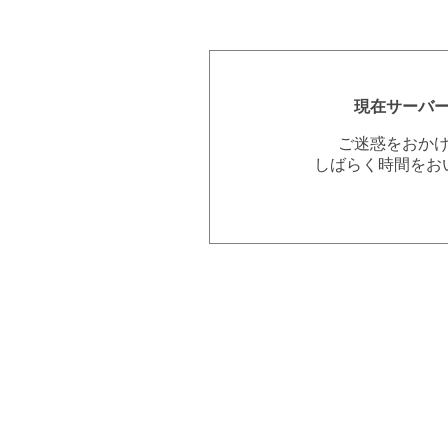
現在サーバ
ご迷惑をおか
しばらく時間をお