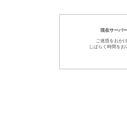
現在サーバ
ご迷惑をおか
しばらく時間をお