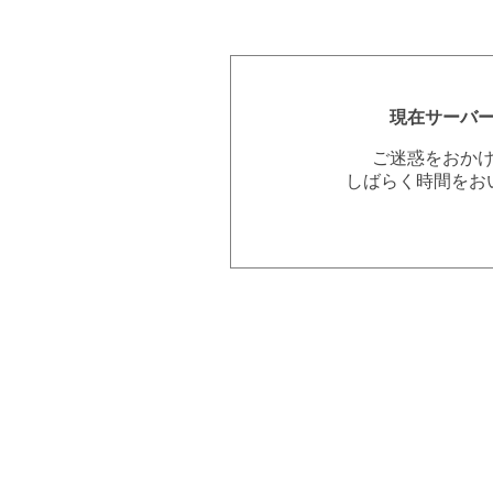
現在サーバ
ご迷惑をおか
しばらく時間をお