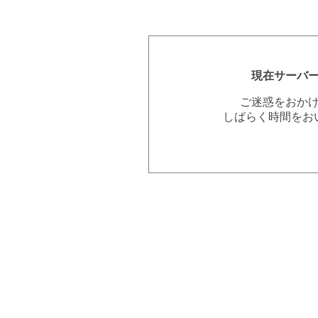
現在サーバ
ご迷惑をおか
しばらく時間をお