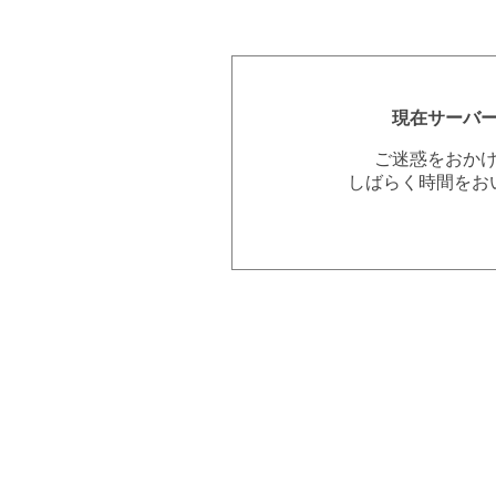
現在サーバ
ご迷惑をおか
しばらく時間をお