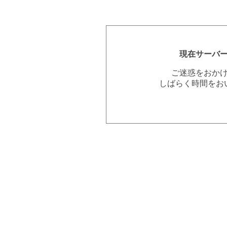
現在サーバ
ご迷惑をおか
しばらく時間をお