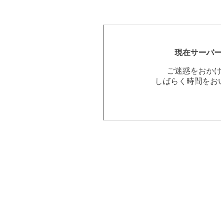
現在サーバ
ご迷惑をおか
しばらく時間をお