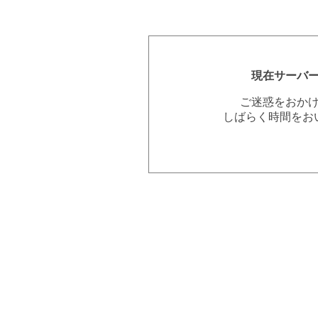
現在サーバ
ご迷惑をおか
しばらく時間をお