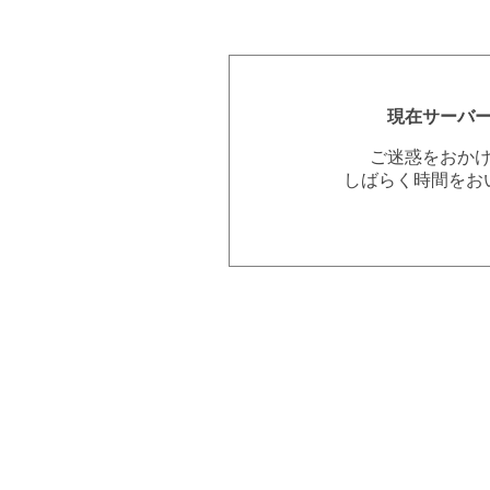
現在サーバ
ご迷惑をおか
しばらく時間をお