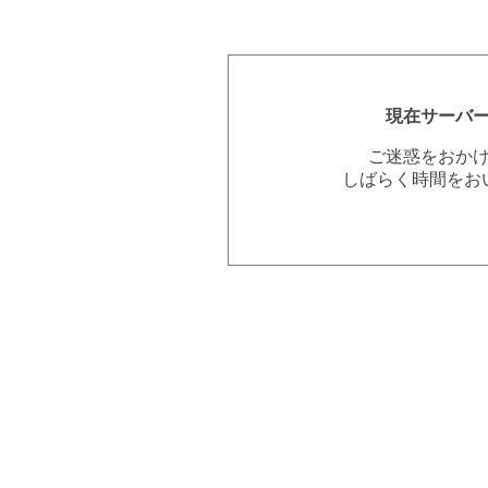
現在サーバ
ご迷惑をおか
しばらく時間をお