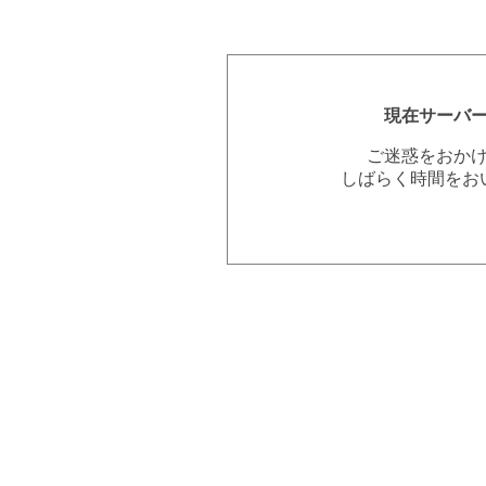
現在サーバ
ご迷惑をおか
しばらく時間をお