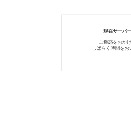
現在サーバ
ご迷惑をおか
しばらく時間をお