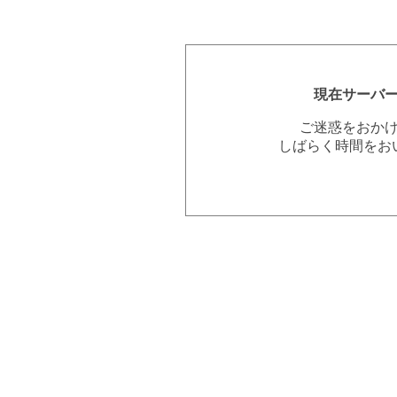
現在サーバ
ご迷惑をおか
しばらく時間をお