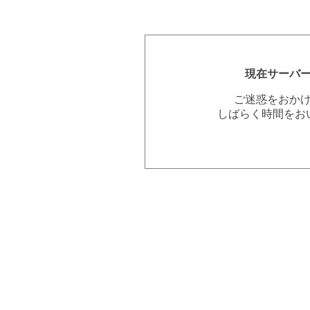
現在サーバ
ご迷惑をおか
しばらく時間をお