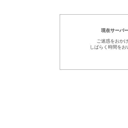
現在サーバ
ご迷惑をおか
しばらく時間をお