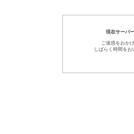
現在サーバ
ご迷惑をおか
しばらく時間をお