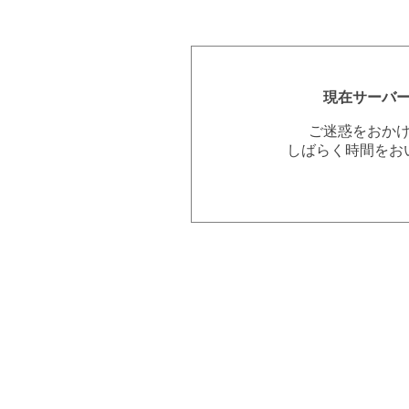
現在サーバ
ご迷惑をおか
しばらく時間をお