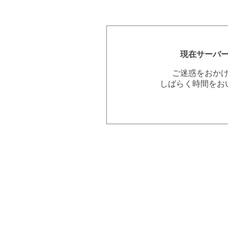
現在サーバ
ご迷惑をおか
しばらく時間をお