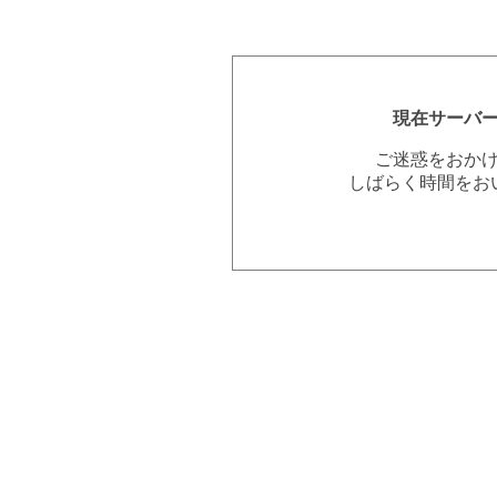
現在サーバ
ご迷惑をおか
しばらく時間をお