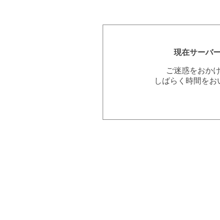
現在サーバ
ご迷惑をおか
しばらく時間をお