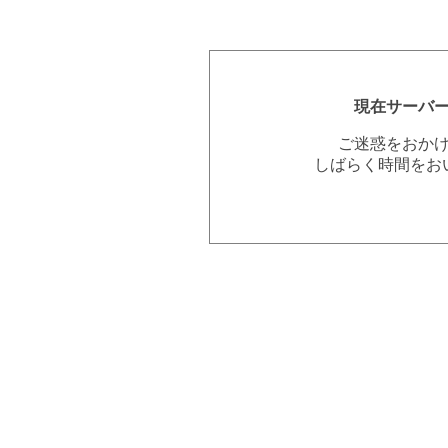
現在サーバ
ご迷惑をおか
しばらく時間をお